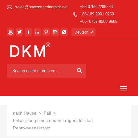

+86-0758-2289283
sales@powersteeringrack.net
+86-189 2991 0269

+86- 0757-8588 9689







Deutsch


Togg
nach Hause
>
Fall
>
Entwicklung eines neuen Trägers für den
Rennwageneinsatz