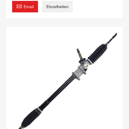

Email
Einzelheiten