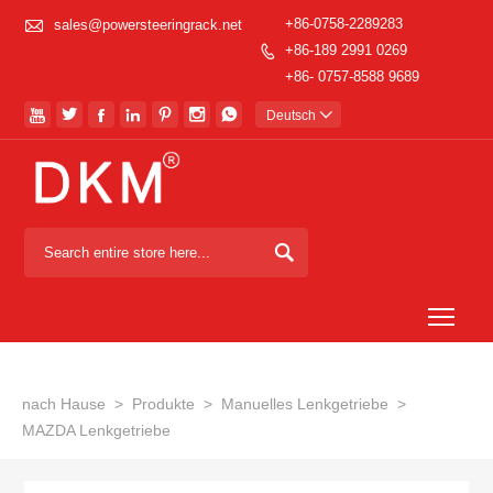

+86-0758-2289283
sales@powersteeringrack.net
+86-189 2991 0269

+86- 0757-8588 9689







Deutsch


Togg
nach Hause
>
Produkte
>
Manuelles Lenkgetriebe
>
MAZDA Lenkgetriebe