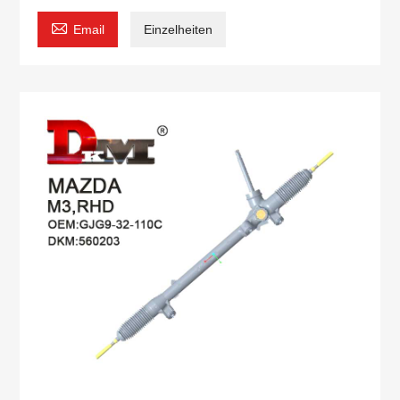

Email
Einzelheiten