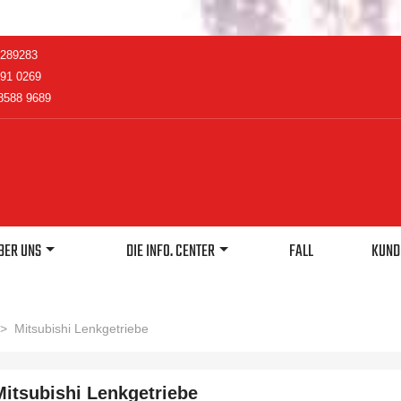
2289283
91 0269
8588 9689
BER UNS
DIE INFO. CENTER
FALL
KUND
>
Mitsubishi Lenkgetriebe
Mitsubishi Lenkgetriebe