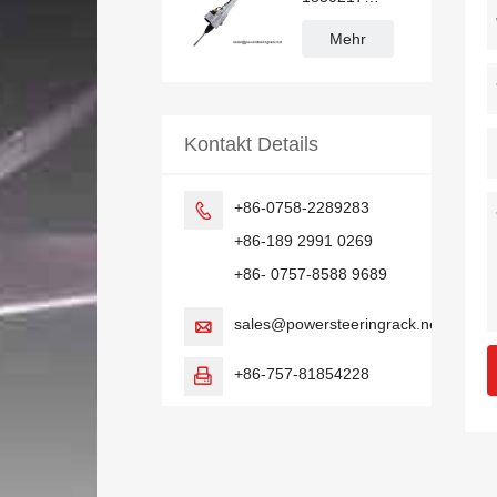
BV6C3D070
Servolenkgetriebe
Mehr
für Ford Focus
Kontakt Details
+86-0758-2289283

+86-189 2991 0269
+86- 0757-8588 9689
sales@powersteeringrack.net

+86-757-81854228
