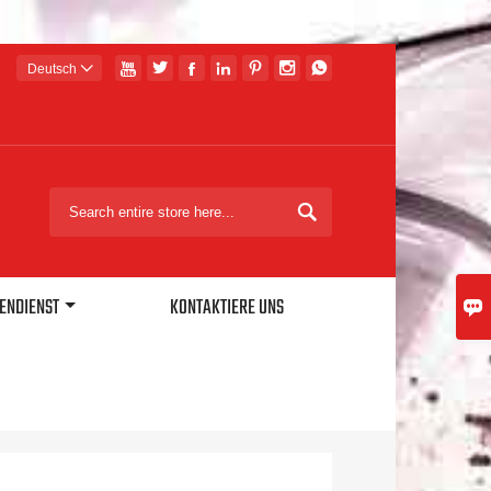







Deutsch


ENDIENST
KONTAKTIERE UNS
