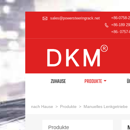

+86-0758-
sales@powersteeringrack.net
+86-189 29

+86- 0757-
ZUHAUSE
PRODUKTE
Ü
nach Hause
>
Produkte
>
Manuelles Lenkgetriebe
Produkte