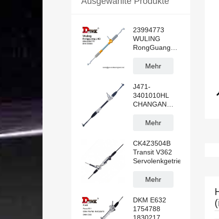
Ausgewählte Produkte
23994773
WULING
RongGuang
N300 LHD
Hydraulische
Mehr
Servolenkung
Rack
J471-
3401010HL
CHANGAN
ALSVIN LHD
Manuelle
Mehr
Servolenkung
CK4Z3504B
Transit V362
Servolenkgetriebe
Mehr
DKM E632
1754788
1830217