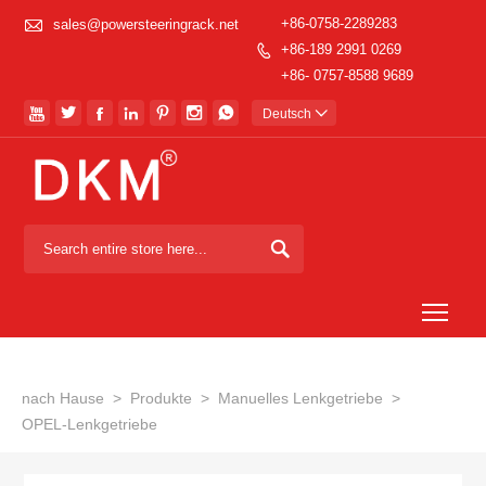

+86-0758-2289283
sales@powersteeringrack.net
+86-189 2991 0269

+86- 0757-8588 9689







Deutsch


Togg
nach Hause
>
Produkte
>
Manuelles Lenkgetriebe
>
OPEL-Lenkgetriebe