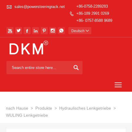

+86-0758-2289283
sales@powersteeringrack.net
+86-189 2991 0269

+86- 0757-8588 9689







Deutsch


Togg
nach Hause
>
Produkte
>
Hydraulisches Lenkgetriebe
>
WULING Lenkgetriebe