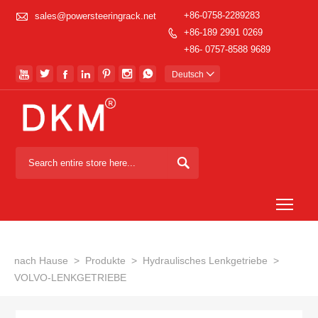

+86-0758-2289283
sales@powersteeringrack.net
+86-189 2991 0269

+86- 0757-8588 9689







Deutsch


Togg
nach Hause
>
Produkte
>
Hydraulisches Lenkgetriebe
>
VOLVO-LENKGETRIEBE