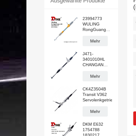
Ausgewählte Produkte
23994773
WULING
RongGuang
N300 LHD
Hydraulische
Mehr
Servolenkung
Rack
J471-
3401010HL
CHANGAN
ALSVIN LHD
Manuelle
Mehr
Servolenkung
CK4Z3504B
Transit V362
Servolenkgetriebe
Mehr
DKM E632
1754788
1830217