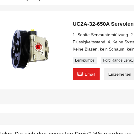
UC2A-32-650A Servole
1. Sanfte Servounterstützung. 2.
Flüssigkeitsstand. 4. Keine Syst
Keine Blasen, kein Schaum, kei
Lenkpumpe
Ford Range Lenk

Email
Einzelheiten
Holen Sie sich den neuesten Preis? Wir werden so 