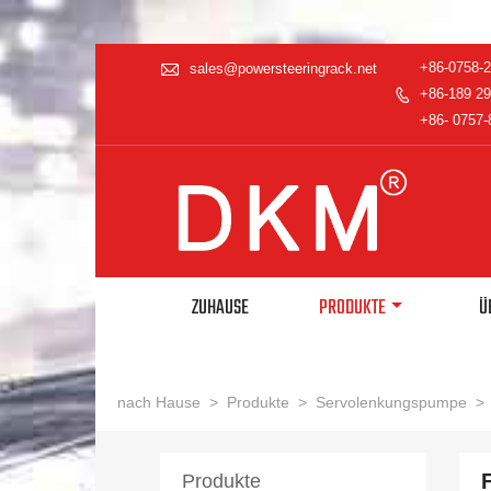

+86-0758-
sales@powersteeringrack.net
+86-189 29

+86- 0757-
ZUHAUSE
PRODUKTE
Ü
nach Hause
>
Produkte
>
Servolenkungspumpe
>
Produkte