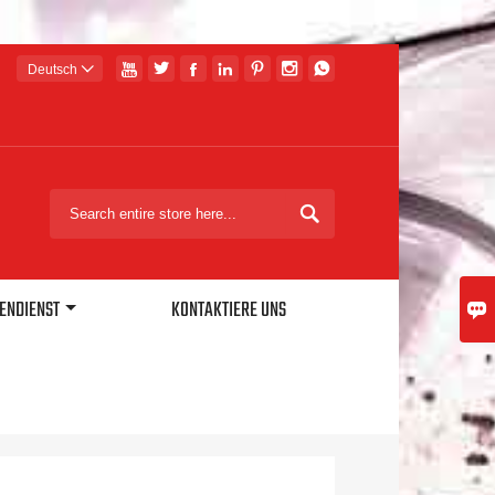







Deutsch


ENDIENST
KONTAKTIERE UNS
