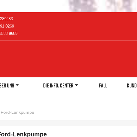
2289283
91 0269
8588 9689
BER UNS
DIE INFO. CENTER
FALL
KUND
Ford-Lenkpumpe
Ford-Lenkpumpe