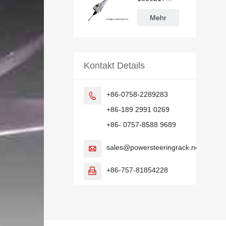
BV6C3D070
Servolenkgetriebe
Mehr
für Ford Focus
Kontakt Details
+86-0758-2289283

+86-189 2991 0269
+86- 0757-8588 9689
sales@powersteeringrack.net

+86-757-81854228
