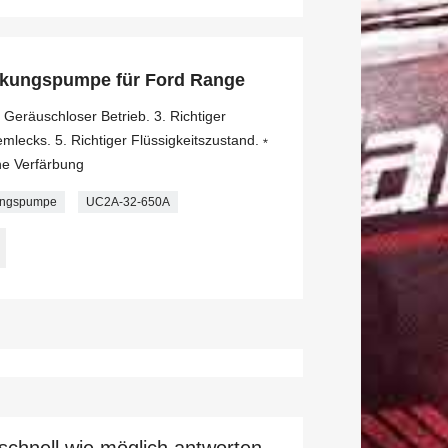
nkungspumpe für Ford Range
 Geräuschloser Betrieb. 3. Richtiger
emlecks. 5. Richtiger Flüssigkeitszustand.﹡
ne Verfärbung
ungspumpe
UC2A-32-650A
schnell wie möglich antworten