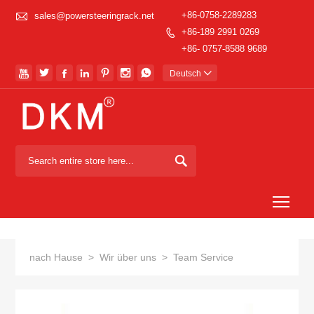

+86-0758-2289283
sales@powersteeringrack.net
+86-189 2991 0269

+86- 0757-8588 9689







Deutsch


Togg
nach Hause
>
Wir über uns
>
Team Service